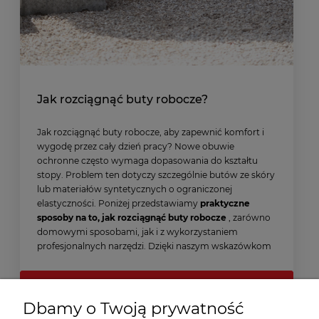
Jak rozciągnąć buty robocze?
Jak rozciągnąć buty robocze, aby zapewnić komfort i
wygodę przez cały dzień pracy? Nowe obuwie
ochronne często wymaga dopasowania do kształtu
stopy. Problem ten dotyczy szczególnie butów ze skóry
lub materiałów syntetycznych o ograniczonej
elastyczności. Poniżej przedstawiamy
praktyczne
sposoby na to, jak rozciągnąć buty robocze
, zarówno
domowymi sposobami, jak i z wykorzystaniem
profesjonalnych narzędzi. Dzięki naszym wskazówkom
każdy krok stanie się przyjemnością, a nie udręką!
czytaj całość »
Dbamy o Twoją prywatność