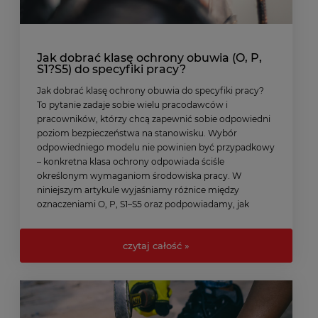
Jak dobrać klasę ochrony obuwia (O, P,
S1?S5) do specyfiki pracy?
Jak dobrać klasę ochrony obuwia do specyfiki pracy?
To pytanie zadaje sobie wielu pracodawców i
pracowników, którzy chcą zapewnić sobie odpowiedni
poziom bezpieczeństwa na stanowisku. Wybór
odpowiedniego modelu nie powinien być przypadkowy
– konkretna klasa ochrony odpowiada ściśle
określonym wymaganiom środowiska pracy. W
niniejszym artykule wyjaśniamy różnice między
oznaczeniami O, P, S1–S5 oraz podpowiadamy, jak
skutecznie dopasować obuwie do realnych warunków –
zarówno w pracy biurowej, jak i w trudnych warunkach
czytaj całość »
terenowych.