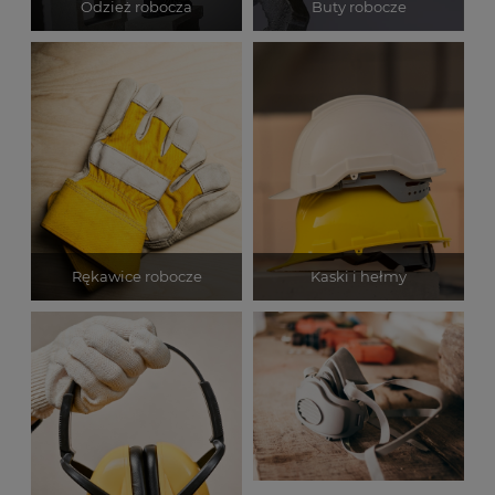
Odzież robocza
Buty robocze
Rękawice robocze
Kaski i hełmy