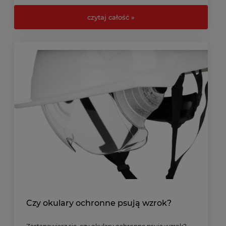
sobie z hałasem w codziennym życiu.
czytaj całość »
Czy okulary ochronne psują wzrok?