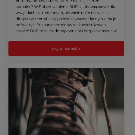
potrafisz odpowiedzieć, które z nich są jeszcze
aktualne? W Polsce szkolenia BHP są obowiązkowe dla
wszystkich zatrudnionych, ale wiele osób nie wie, jak
długo takie certyfikaty pozostają ważne i kiedy trzeba je
odświeżyć. Poznanie terminów ważności różnych
szkoleń BHP to klucz do zapewnienia bezpieczeństwa w
pracy oraz zgodności z obowiązującymi przepisami –
zarówno dla pracodawców, jak i pracowników.
czytaj całość »