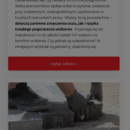
Zastanawiasz się, czy okulary ochronne psują wzrok?
Wielu pracowników zadaje sobie to pytanie, zwłaszcza
przy codziennym, wielogodzinnym użytkowaniu w
trudnych warunkach pracy. Obawy te są powszechne –
dotyczą zarówno zmęczenia oczu, jak i ryzyka
trwałego pogorszenia widzenia
. Pojawiają się też
wątpliwości co do jakości szkieł i ich wpływu na
komfort widzenia. Czy jednak są uzasadnione? W
niniejszym artykule wyjaśniamy, skąd biorą się
wątpliwości i przedstawiamy fakty, które warto znać
przed wyborem odpowiednich środków ochrony
czytaj całość »
wzroku.