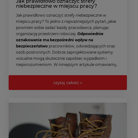
Jak prawidłowo oznaczyć strefy
niebezpieczne w miejscu pracy?
Jak prawidłowo oznaczyć strefy niebezpieczne w
miejscu pracy? To jedno z najważniejszych pytań, jakie
powinien sobie zadać każdy pracodawca, planując
organizację przestrzeni roboczej.
Odpowiednie
oznakowanie ma bezpośredni wpływ na
bezpieczeństwo
pracowników, odwiedzających oraz
osób postronnych. Dobrze zaprojektowane systemy
wizualne mogą skutecznie zapobiec wypadkom i
nieporozumieniom. W niniejszym artykule omawiamy,
jakie przepisy i zasady należy stosować, aby zwiększyć
poziom bezpieczeństwa i spełnić wymogi prawa.
czytaj całość »