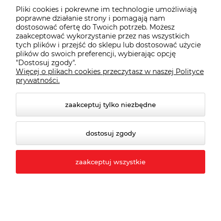
Pliki cookies i pokrewne im technologie umożliwiają
poprawne działanie strony i pomagają nam
dostosować ofertę do Twoich potrzeb. Możesz
zaakceptować wykorzystanie przez nas wszystkich
tych plików i przejść do sklepu lub dostosować użycie
plików do swoich preferencji, wybierając opcję
"Dostosuj zgody".
Więcej o plikach cookies przeczytasz w naszej Polityce
prywatności.
zaakceptuj tylko niezbędne
dostosuj zgody
Ranking butów roboczych S3 2025
zaakceptuj wszystkie
Wybór odpowiedniego obuwia ochronnego jest
kluczowy dla komfortu i bezpieczeństwa pracy.
Ranking butów roboczych S3 to zestawienie
najlepszych modeli
spełniających rygorystyczne