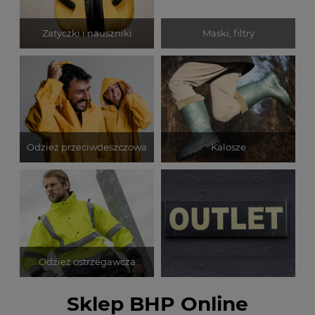
Zatyczki i nauszniki
Maski, filtry
Odzież przeciwdeszczowa
Kalosze
Odzież ostrzegawcza
Sklep BHP Online