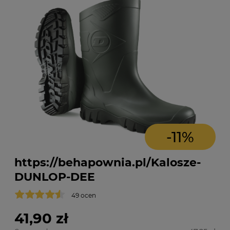
-
11
%
49 ocen
22,0
15
41,90 zł
391
6,90
5,